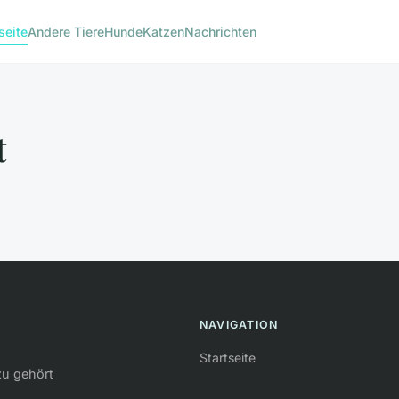
seite
Andere Tiere
Hunde
Katzen
Nachrichten
t
NAVIGATION
Startseite
zu gehört