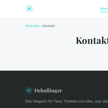
Start
Startseite
›
Kontakt
Kontak
Dehaflinger
Dein Magazin für Tiere, Tierliebe und alles, was da